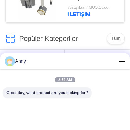
Takımı LR3
Anlaşılabilir MOQ:1 adet
Süspansiyon Silindir
İLETIŞIM
Kafası Biyel
Popüler Kategoriler
Tüm
Mercedes Benz
BMW Hava
Anny
Havalı Süspansiyon
Süspansiyon
Parçaları
Parçaları
2:53 AM
Audi Hava
Hava süspansiyon
Good day, what product are you looking for?
Süspansiyon
amortisör
Parçaları
Land Rover Hava
Otomotiv Hava
Süspansiyon
Yayları