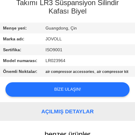
TURU
Takımı LR3 Süspansiyon Silindir
Kafası Biyel
KALITE
Menşe yeri:
Guangdong, Çin
KONTROL
Marka adı:
JOVOLL
BIZE
Sertifika:
ISO9001
ULAŞIN
Model numarası:
LR023964
Önemli Noktalar:
,
air compressor accessories
air compressor kit
HABERLER
BIZE ULAŞIN!
VAKALAR
AÇILMIŞ DETAYLAR
SITE
HARITASI
benzer ürünler