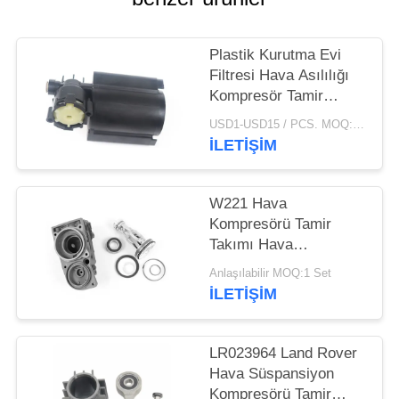
PRIVACY
Plastik Kurutma Evi
POLICY
Filtresi Hava Asılılığı
Kompresör Tamir
Kütesi VW Touareg
USD1-USD15 / PCS. MOQ:10 PARÇA
2002-2010 7L0616007A
İLETIŞIM
için
W221 Hava
Kompresörü Tamir
Takımı Hava
Süspansiyon
Anlaşılabilir MOQ:1 Set
Kompresörü Silindir
İLETIŞIM
Kapağı Halkalı Piston
Mili A2213201704
LR023964 Land Rover
Hava Süspansiyon
Kompresörü Tamir