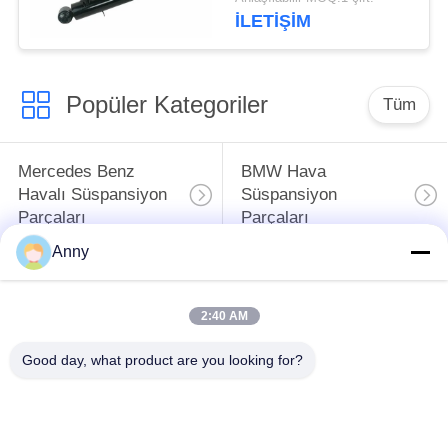
F15 F16 F85 F86 Çift
İLETIŞIM
Arka
Popüler Kategoriler
Tüm
Mercedes Benz
BMW Hava
Havalı Süspansiyon
Süspansiyon
Parçaları
Parçaları
Anny
Audi Hava
Hava süspansiyon
Süspansiyon
amortisör
2:40 AM
Parçaları
Good day, what product are you looking for?
Land Rover Hava
Otomotiv Hava
Süspansiyon
Yayları
Parçaları