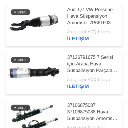
PRIVACY
Audi Q7 VW Porsche
Hava Süspansiyon
POLICY
Amortisör 7P6616039N
7P6616040N
Anlaşılabilir MOQ:1 parça
İLETIŞIM
37126791675 7 Serisi
için Araba Hava
Süspansiyon Parçaları
F01 F02 2008-2015
Anlaşılabilir MOQ:1 parça
Arka Hava Yaylı
İLETIŞIM
Amortisör
37106875087
37106875088 Hava
Süspansiyon Amortisör
BMW X5 X6 X5M X6M
Anlaşılabilir MOQ:1 çift.