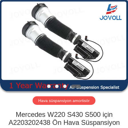
Guangzhou
Jovoll
Auto
Parts
Technology
Co.,
Ltd..
All
EV
Rights
Reserved.
ÜRÜN:%
S
VR
GÖSTERISI
HAKKIMIZDA
Hava süspansiyon amortisör
Mercedes W220 S430 S500 için
FABRIKA
A2203202438 Ön Hava Süspansiyon