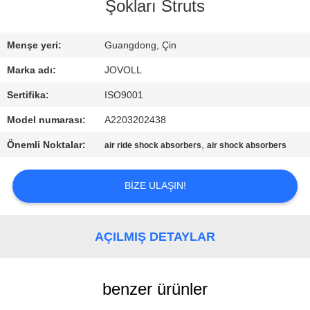
TURU
Şokları Struts
KALITE
Menşe yeri:
Guangdong, Çin
KONTROL
Marka adı:
JOVOLL
Sertifika:
ISO9001
BIZE
Model numarası:
A2203202438
ULAŞIN
Önemli Noktalar:
,
air ride shock absorbers
air shock absorbers
HABERLER
BIZE ULAŞIN!
VAKALAR
AÇILMIŞ DETAYLAR
SITE
benzer ürünler
HARITASI